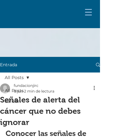
Entrada
All Posts
fundacionjirc
All Posts
8 jun
2 min de lectura
Señales de alerta del
cáncer
cáncer que no debes
ignorar
Conocer las señales de 